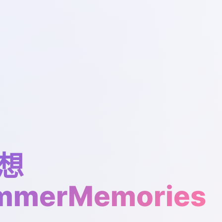
想
mmerMemories