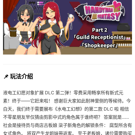
📌 玩法介绍
液电工幻愿对象扩展 DLC 第二弹！零费采用畅享所有新式元
素！终于——它赶来啦！ 感谢巨大家如此耐神里侧的等候待。今
白天，我们终于需要展布《水电工幻想》的第二款 DLC 啦 相信
不零星朋友早仅猜由剪影中式的角色属于谁终吧？ 答案就是……
社会是接待员与商店古板娘 柒子新角色的解锁条件： 腐型所含有
女式角色。 将双产生龙姐妹带返家。 至于老板娘，诸位需要购买