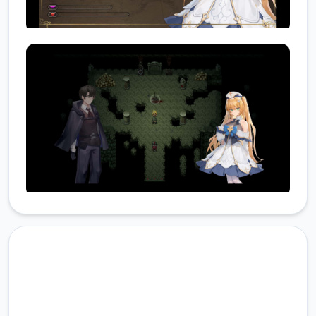
快速下载 影色渐染~阿斯林顿