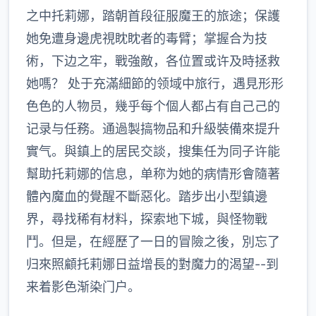
之中托莉娜，踏朝首段征服魔王的旅途；保護
她免遭身邊虎視眈眈者的毒臂；掌握合为技
術，下边之牢，戰強敵，各位置或许及時拯救
她嗎？ 处于充滿細節的领域中旅行，遇見形形
色色的人物员，幾乎每个個人都占有自己己的
记录与任務。通過製搞物品和升級裝備來提升
實气。與鎮上的居民交談，搜集任为同子许能
幫助托莉娜的信息，单称为她的病情形會隨著
體內魔血的覺醒不斷惡化。踏步出小型鎮邊
界，尋找稀有材料，探索地下城，與怪物戰
鬥。但是，在經歷了一日的冒險之後，別忘了
归來照顧托莉娜日益增長的對魔力的渴望--到
来着影色渐染门户。