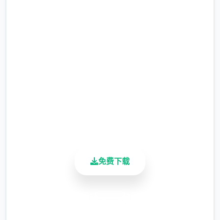
的妹神官
完整版游戏，免费体验
2.3M+
总下载量
4.9/5
用户评分
900K+
活跃用户
免费下载
安全下载