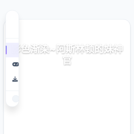
🧬 热门推荐
影色渐染~阿斯林顿的妹神
官
官式网址，保险部署，现行版降载，史之间上
最近诀窍
9.4
评分
2.3M