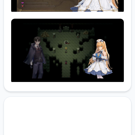
润色版下载 影色渐染~阿斯林