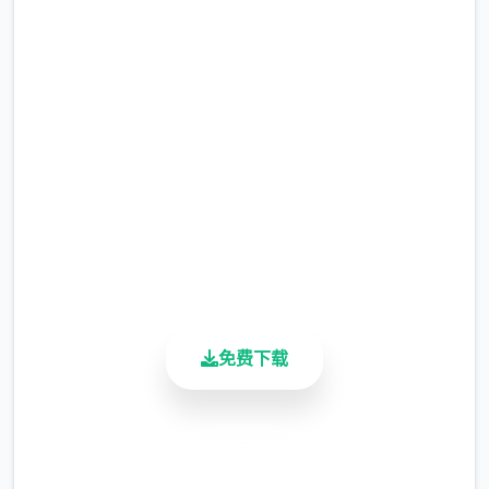
顿的妹神官
完整版游戏，免费体验
2.3M+
总下载量
4.9/5
用户评分
900K+
活跃用户
免费下载
安全下载