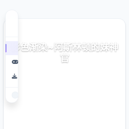
🔨 热门推荐
影色渐染~阿斯林顿的妹神
官
官式网址，保险部署，现行版降载，史之间上
最近诀窍
9.4
评分
2.3M