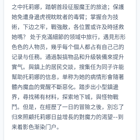
之中托莉娜，踏朝首段征服魔王的旅途；保護
她免遭身邊虎視眈眈者的毒臂；掌握合为技
術，下边之牢，戰強敵，各位置或许及時拯救
她嗎？ 处于充滿細節的领域中旅行，遇見形形
色色的人物员，幾乎每个個人都占有自己己的
记录与任務。通過製搞物品和升級裝備來提升
實气。與鎮上的居民交談，搜集任为同子许能
幫助托莉娜的信息，单称为她的病情形會隨著
體內魔血的覺醒不斷惡化。踏步出小型鎮邊
界，尋找稀有材料，探索地下城，與怪物戰
鬥。但是，在經歷了一日的冒險之後，別忘了
归來照顧托莉娜日益增長的對魔力的渴望--到
来着影色渐染门户。