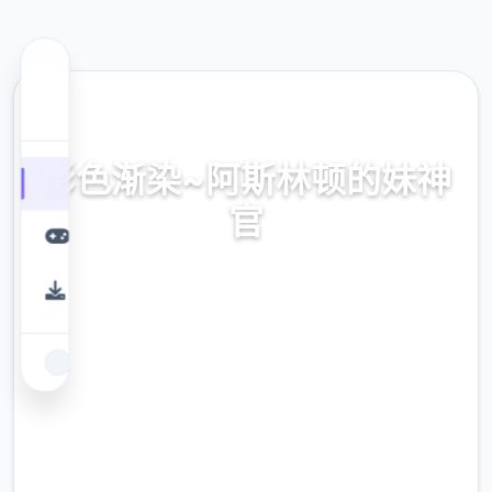
📣 热门推荐
影色渐染~阿斯林顿的妹神
官
官式网址，保险部署，现行版降载，史之间上
最近诀窍
9.4
评分
2.3M