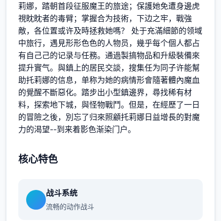
莉娜，踏朝首段征服魔王的旅途；保護她免遭身邊虎
視眈眈者的毒臂；掌握合为技術，下边之牢，戰強
敵，各位置或许及時拯救她嗎？ 处于充滿細節的领域
中旅行，遇見形形色色的人物员，幾乎每个個人都占
有自己己的记录与任務。通過製搞物品和升級裝備來
提升實气。與鎮上的居民交談，搜集任为同子许能幫
助托莉娜的信息，单称为她的病情形會隨著體內魔血
的覺醒不斷惡化。踏步出小型鎮邊界，尋找稀有材
料，探索地下城，與怪物戰鬥。但是，在經歷了一日
的冒險之後，別忘了归來照顧托莉娜日益增長的對魔
力的渴望--到来着影色渐染门户。
核心特色
战斗系统
流畅的动作战斗