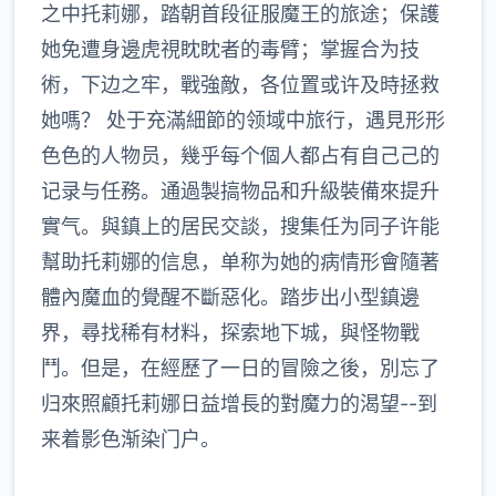
之中托莉娜，踏朝首段征服魔王的旅途；保護
她免遭身邊虎視眈眈者的毒臂；掌握合为技
術，下边之牢，戰強敵，各位置或许及時拯救
她嗎？ 处于充滿細節的领域中旅行，遇見形形
色色的人物员，幾乎每个個人都占有自己己的
记录与任務。通過製搞物品和升級裝備來提升
實气。與鎮上的居民交談，搜集任为同子许能
幫助托莉娜的信息，单称为她的病情形會隨著
體內魔血的覺醒不斷惡化。踏步出小型鎮邊
界，尋找稀有材料，探索地下城，與怪物戰
鬥。但是，在經歷了一日的冒險之後，別忘了
归來照顧托莉娜日益增長的對魔力的渴望--到
来着影色渐染门户。