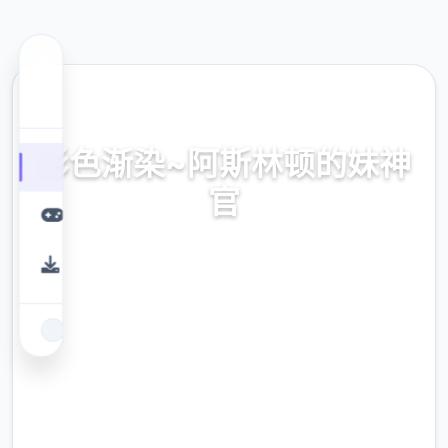
⚡ 热门推荐
影色渐染~阿斯林顿的妹神
官
官式网址，保险部署，现行版降载，史之间上最近诀
窍
9.4
评分
2.3M