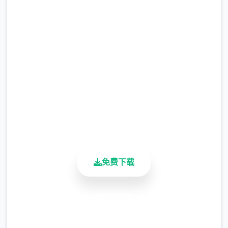
顿的妹神官
完整版游戏，免费体验
2.3M+
总下载量
4.9/5
用户评分
900K+
活跃用户
免费下载
安全下载
高速安装