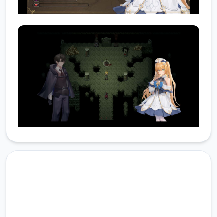
润色版下载 影色渐染~阿斯林