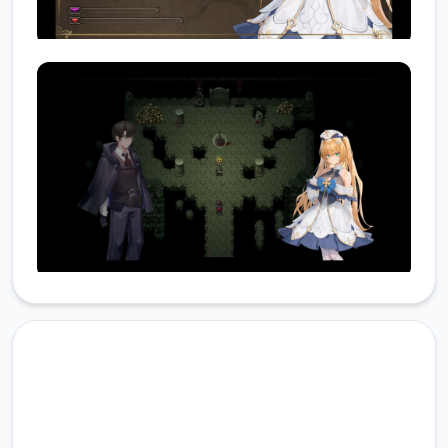
安全下载 影色渐染~阿斯林顿