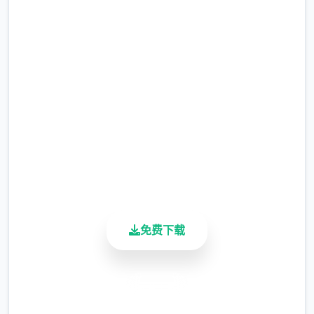
的妹神官
完整版游戏，免费体验
2.3M+
总下载量
4.9/5
用户评分
900K+
活跃用户
免费下载
安全下载