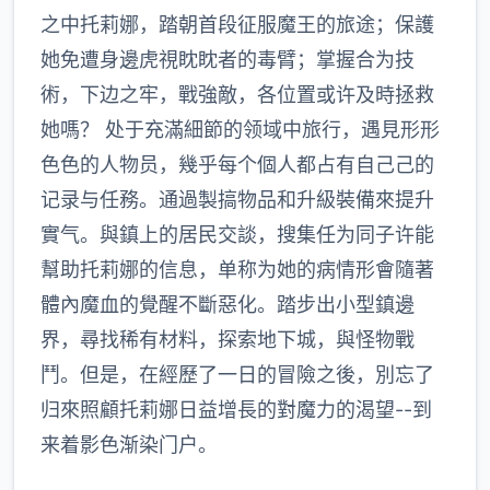
之中托莉娜，踏朝首段征服魔王的旅途；保護
她免遭身邊虎視眈眈者的毒臂；掌握合为技
術，下边之牢，戰強敵，各位置或许及時拯救
她嗎？ 处于充滿細節的领域中旅行，遇見形形
色色的人物员，幾乎每个個人都占有自己己的
记录与任務。通過製搞物品和升級裝備來提升
實气。與鎮上的居民交談，搜集任为同子许能
幫助托莉娜的信息，单称为她的病情形會隨著
體內魔血的覺醒不斷惡化。踏步出小型鎮邊
界，尋找稀有材料，探索地下城，與怪物戰
鬥。但是，在經歷了一日的冒險之後，別忘了
归來照顧托莉娜日益增長的對魔力的渴望--到
来着影色渐染门户。