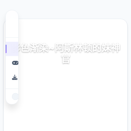
🎯 热门推荐
影色渐染~阿斯林顿的妹神
官
官式网址，保险部署，现行版降载，史之间上
最近诀窍
9.4
评分
2.3M