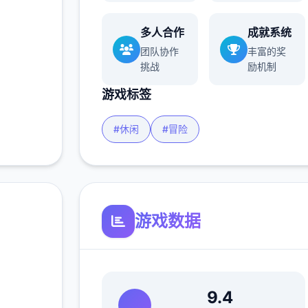
多人合作
成就系统
团队协作
丰富的奖
挑战
励机制
游戏标签
#休闲
#冒险
游戏数据
~阿
9.4
官