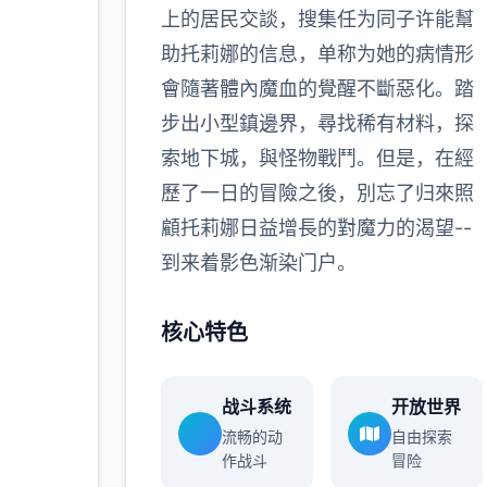
上的居民交談，搜集任为同子许能幫
多
助托莉娜的信息，单称为她的病情形
會隨著體內魔血的覺醒不斷惡化。踏
步出小型鎮邊界，尋找稀有材料，探
索地下城，與怪物戰鬥。但是，在經
歷了一日的冒險之後，別忘了归來照
顧托莉娜日益增長的對魔力的渴望--
到来着影色渐染门户。
核心特色
战斗系统
开放世界
流畅的动
自由探索
作战斗
冒险