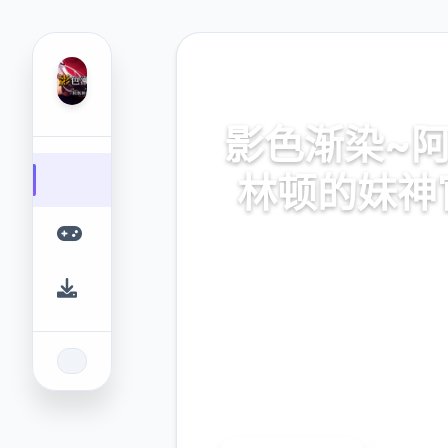
🗑️ 热门推荐
影色渐染~
林顿的妹神
官式网址，保险部署，现行版
史之间上最近诀窍
9.4
2.3M
评分
下载