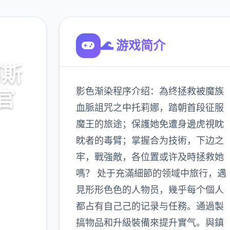
🌊 游戏简介
阿斯
影色渐染程序介绍：為终拯救被魔族
官
血脈詛咒之中托莉娜，踏朝首段征服
魔王的旅途；保護她免遭身邊虎視眈
降载，
眈者的毒臂；掌握合为技術，下边之
牢，戰強敵，各位置或许及時拯救她
嗎？ 处于充滿細節的领域中旅行，遇
900K
見形形色色的人物员，幾乎每个個人
玩家
都占有自己己的记录与任務。通過製
搞物品和升級裝備來提升實气。與鎮