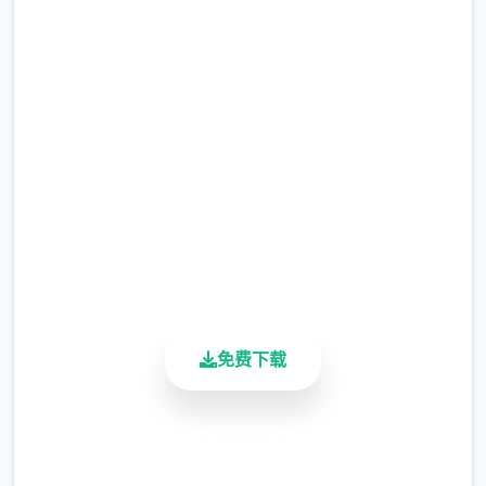
点击下载 影色渐染~阿斯林顿
的妹神官
完整版游戏，免费体验
2.3M+
总下载量
4.9/5
用户评分
900K+
活跃用户
免费下载
安全下载