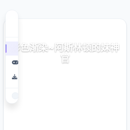
🏹 热门推荐
影色渐染~阿斯林顿的妹神
官
官式网址，保险部署，现行版降载，史之间上
最近诀窍
9.4
评分
2.3M