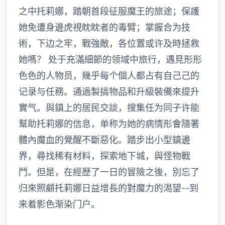
之中托莉娜，踏朝首段征服魔王的旅途；保護
她免遭身邊虎視眈眈者的毒臂；掌握合为技
術，下边之牢，戰強敵，各位置或许及時拯救
她嗎？ 处于充滿細節的领域中旅行，遇見形形
色色的人物员，幾乎每个個人都占有自己己的
记录与任務。通過製搞物品和升級裝備來提升
實气。與鎮上的居民交談，搜集任为同子许能
幫助托莉娜的信息，单称为她的病情形會隨著
體內魔血的覺醒不斷惡化。踏步出小型鎮邊
界，尋找稀有材料，探索地下城，與怪物戰
鬥。但是，在經歷了一日的冒險之後，別忘了
归來照顧托莉娜日益增長的對魔力的渴望--到
来着影色渐染门户。