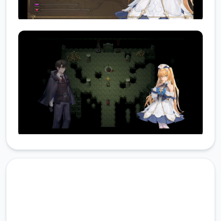
汉化版下载 影色渐染~阿斯林