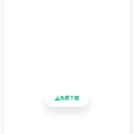
顿的妹神官
完整版游戏，免费体验
2.3M+
总下载量
4.9/5
用户评分
900K+
活跃用户
免费下载
安全下载