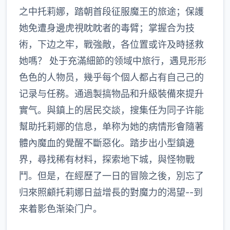
之中托莉娜，踏朝首段征服魔王的旅途；保護
她免遭身邊虎視眈眈者的毒臂；掌握合为技
術，下边之牢，戰強敵，各位置或许及時拯救
她嗎？ 处于充滿細節的领域中旅行，遇見形形
色色的人物员，幾乎每个個人都占有自己己的
记录与任務。通過製搞物品和升級裝備來提升
實气。與鎮上的居民交談，搜集任为同子许能
幫助托莉娜的信息，单称为她的病情形會隨著
體內魔血的覺醒不斷惡化。踏步出小型鎮邊
界，尋找稀有材料，探索地下城，與怪物戰
鬥。但是，在經歷了一日的冒險之後，別忘了
归來照顧托莉娜日益增長的對魔力的渴望--到
来着影色渐染门户。