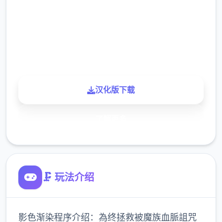
下载
900K
玩家
汉化版下载
了解更多
🗜️ 玩法介绍
影色渐染程序介绍：為终拯救被魔族血脈詛咒