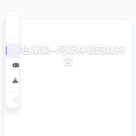
📀 热门推荐
影色渐染~阿斯林顿的妹神
官
官式网址，保险部署，现行版降载，史之间上
最近诀窍
9.4
评分
2.3M