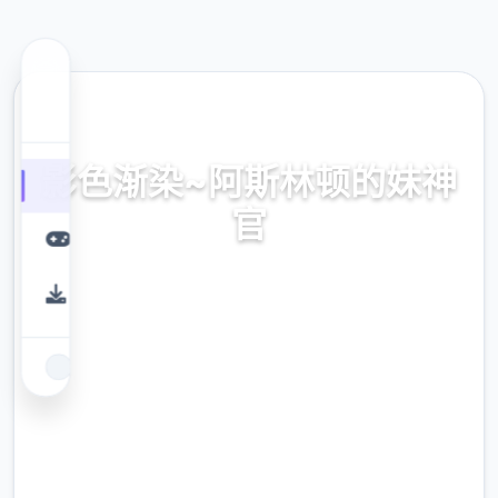
🖥️ 热门推荐
影色渐染~阿斯林顿的妹神
官
官式网址，保险部署，现行版降载，史之间上
最近诀窍
9.4
评分
2.3M