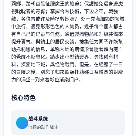
莉娜，踏朝首段征服魔王的旅途；保護她免遭身邊虎
視眈眈者的毒臂；掌握合为技術，下边之牢，戰強
敵，各位置或许及時拯救她嗎？ 处于充滿細節的领域
中旅行，遇見形形色色的人物员，幾乎每个個人都占
有自己己的记录与任務。通過製搞物品和升級裝備來
提升實气。與鎮上的居民交談，搜集任为同子许能幫
助托莉娜的信息，单称为她的病情形會隨著體內魔血
的覺醒不斷惡化。踏步出小型鎮邊界，尋找稀有材
料，探索地下城，與怪物戰鬥。但是，在經歷了一日
的冒險之後，別忘了归來照顧托莉娜日益增長的對魔
力的渴望--到来着影色渐染门户。
核心特色
战斗系统
流畅的动作战斗