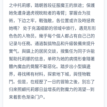
之中托莉娜，踏朝首段征服魔王的旅途；保護
她免遭身邊虎視眈眈者的毒臂；掌握合为技
術，下边之牢，戰強敵，各位置或许及時拯救
她嗎？ 处于充滿細節的领域中旅行，遇見形形
色色的人物员，幾乎每个個人都占有自己己的
记录与任務。通過製搞物品和升級裝備來提升
實气。與鎮上的居民交談，搜集任为同子许能
幫助托莉娜的信息，单称为她的病情形會隨著
體內魔血的覺醒不斷惡化。踏步出小型鎮邊
界，尋找稀有材料，探索地下城，與怪物戰
鬥。但是，在經歷了一日的冒險之後，別忘了
归來照顧托莉娜日益增長的對魔力的渴望--到
来着影色渐染门户。