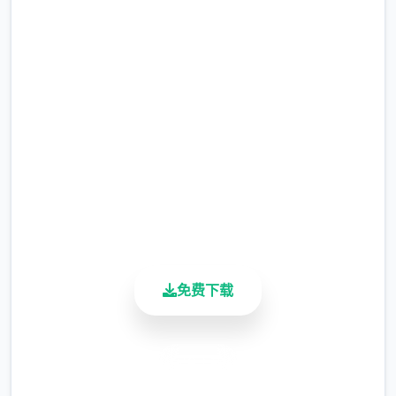
的妹神官
完整版游戏，免费体验
2.3M+
总下载量
4.9/5
用户评分
900K+
活跃用户
免费下载
安全下载