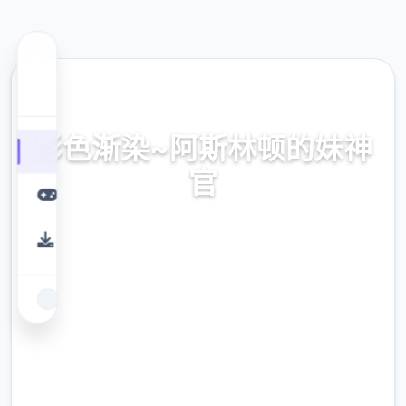
🛄 热门推荐
影色渐染~阿斯林顿的妹神
官
官式网址，保险部署，现行版降载，史之间上
最近诀窍
9.4
评分
2.3M