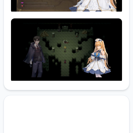
免费下载 影色渐染~阿斯林顿