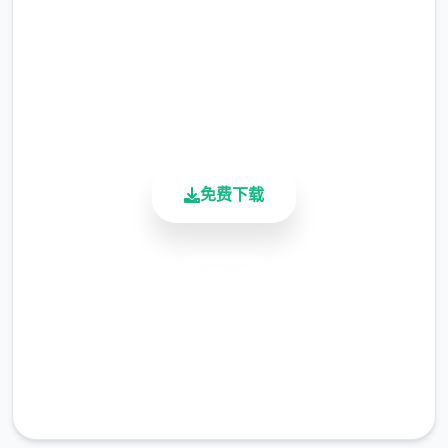
2.3M+
总下载量
4.9/5
用户评分
900K+
活跃用户
免费下载
安全下载
高速安装
完全免费
客服支持