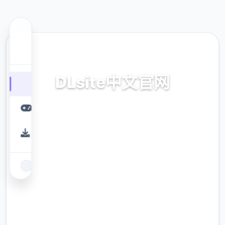
📍 热门推荐
DLsite中文官网
华语,载入,空偿
9.4
评分
2.3M
下载