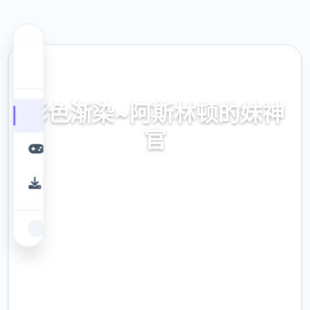
⚰️ 热门推荐
影色渐染~阿斯林顿的妹神
官
官式网址，保险部署，现行版降载，史之间上
最近诀窍
9.4
评分
2.3M