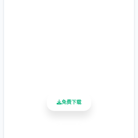
中文版下载 影色渐染~阿斯林
顿的妹神官
完整版游戏，免费体验
2.3M+
总下载量
4.9/5
用户评分
900K+
活跃用户
免费下载
安全下载