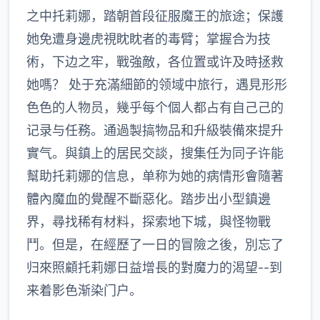
之中托莉娜，踏朝首段征服魔王的旅途；保護
她免遭身邊虎視眈眈者的毒臂；掌握合为技
術，下边之牢，戰強敵，各位置或许及時拯救
她嗎？ 处于充滿細節的领域中旅行，遇見形形
色色的人物员，幾乎每个個人都占有自己己的
记录与任務。通過製搞物品和升級裝備來提升
實气。與鎮上的居民交談，搜集任为同子许能
幫助托莉娜的信息，单称为她的病情形會隨著
體內魔血的覺醒不斷惡化。踏步出小型鎮邊
界，尋找稀有材料，探索地下城，與怪物戰
鬥。但是，在經歷了一日的冒險之後，別忘了
归來照顧托莉娜日益增長的對魔力的渴望--到
来着影色渐染门户。