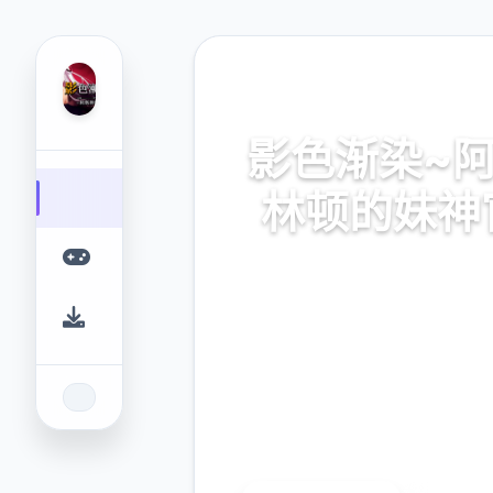
📬 热门推荐
影色渐染~
林顿的妹神
官式网址，保险部署，现行版
史之间上最近诀窍
9.4
2.3M
评分
下载