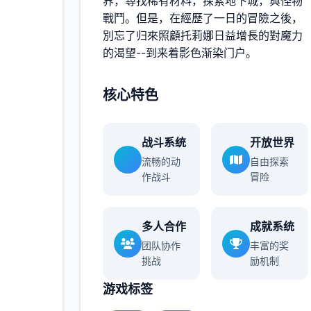
界，尋找稀有材料，探索地下城，與怪物
多
戰鬥。但是，在經歷了一日的冒險之後，
別忘了归來照顧托莉娜日益增長的對魔力
的渴望--到来着影色渐染门户。
核心特色
战斗系统
开放世界
流畅的动
自由探索
作战斗
冒险
多人合作
成就系统
团队协作
丰富的奖
挑战
励机制
游戏标签