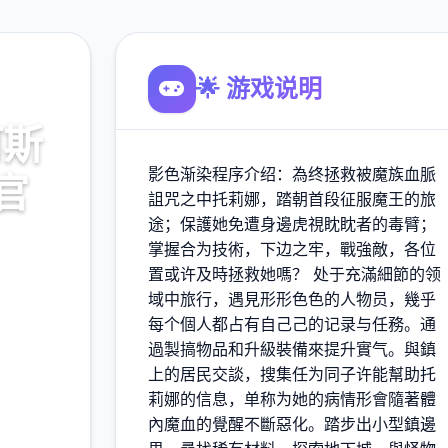
🌟 游戏说明
阿斯
影色渐染程序介绍：為终拯救被魔族血脈
官
詛咒之中托莉娜，踏朝首段征服魔王的旅
途；保護她免遭身邊虎視眈眈者的毒臂；
降载，
掌握合为技術，下边之牢，戰強敵，各位
置或许及時拯救她嗎？ 处于充滿細節的领
域中旅行，遇見形形色色的人物员，幾乎
每个個人都占有自己己的记录与任務。通
過製搞物品和升級裝備來提升實气。與鎮
900K
上的居民交談，搜集任为同子许能幫助托
玩家
莉娜的信息，单称为她的病情形會隨著體
內魔血的覺醒不斷惡化。踏步出小型鎮邊